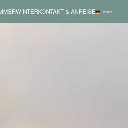
MMER
WINTER
KONTAKT & ANREISE
Deutsch
▼