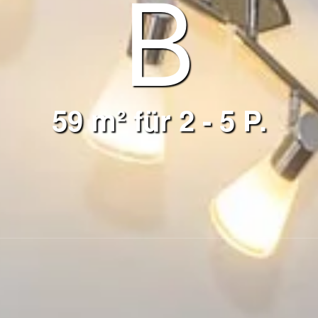
B
59 m² für 2 - 5 P.